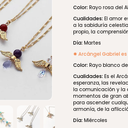
Color:
Rayo rosa del 
Cualidades:
El amor e
a la sabiduría celesti
propio, la comprensió
Día:
Martes
✸ Arcángel Gabriel es 
Color:
Rayo blanco de 
Cualidades:
Es el Arcá
esperanza, las revelac
la comunicación y la 
momentos de gran abat
para ascender cualqui
3
iapositiva 4
Mostrar diapositiva 5
Mostrar diapositiva 6
Mostrar diapositiva 7
Mostrar diapositiv
armonía, de la aflicci
Día:
Miércoles