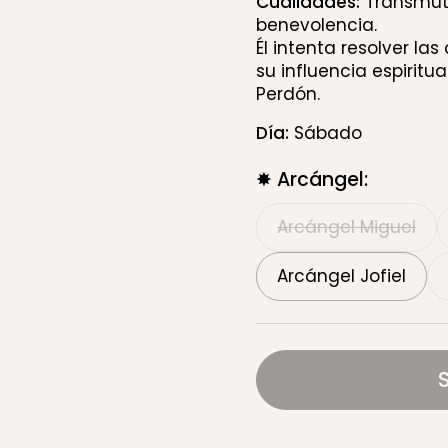
Cualidades:
Transmuta
benevolencia.
Él intenta resolver la
su influencia espiritua
Perdón.
Día:
Sábado
✸ Arcángel:
Arcángel Miguel
Arcángel Jofiel