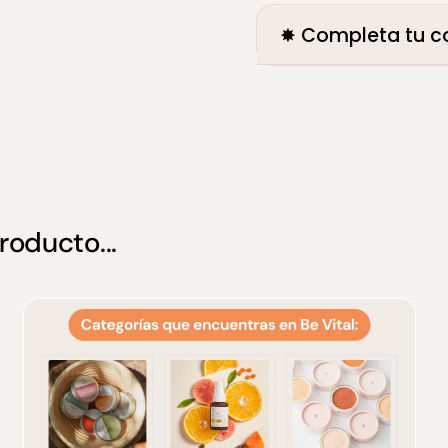
✸ Completa tu c
oducto...