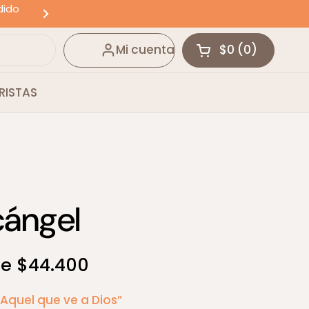
dido
ENVÍOS GRATIS POR COMPRAS SUPERIOR
Siguiente
Mi cuenta
$0
0
Abrir carrito
Carrito Total:
productos en t
RISTAS
cángel
e $44.400
Aquel que ve a Dios”