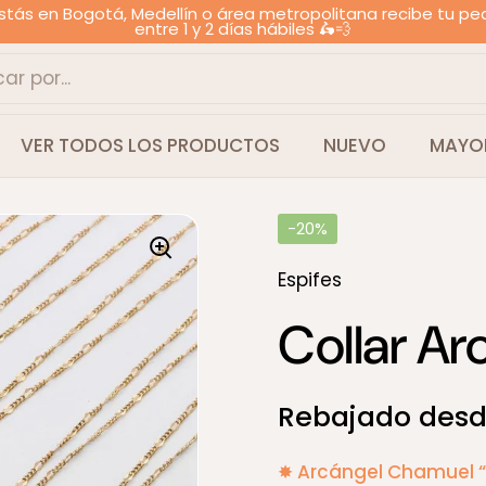
estás en Bogotá, Medellín o área metropolitana recibe tu pe
entre 1 y 2 días hábiles 🛵💨
VER TODOS LOS PRODUCTOS
NUEVO
MAYO
-20%
Espifes
Collar Ar
Precio:
Rebajado desd
✸ Arcángel Chamuel “