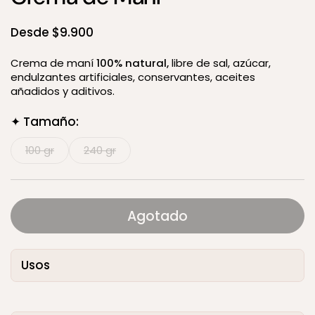
Precio:
Desde $9.900
Crema de maní
100% natural,
libre de sal, azúcar,
endulzantes artificiales, conservantes, aceites
añadidos y aditivos.
✦ Tamaño:
100 gr
240 gr
Agotado
Usos