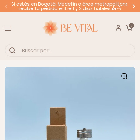
Ir al contenido
Si estás en Bogotá, Medellín o área metropolitana
recibe tu pedido entre 1 y 2 días hábiles 🛵💨
Anterior
Si
Abrir carr
0
Abrir menú