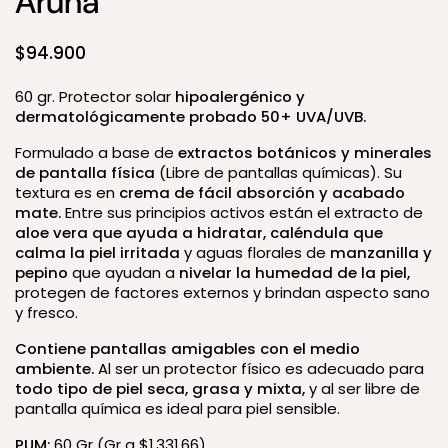
Aruna
Precio:
$94.900
60 gr. Protector solar
hipoalergénico y
dermatológicamente probado 50+ UVA/UVB.
Formulado a base de
extractos botánicos y minerales
de pantalla física
(Libre de pantallas químicas). Su
textura es en
crema de fácil absorción y acabado
mate.
Entre sus principios activos están el extracto de
aloe vera que ayuda a hidratar,
caléndula que
calma la piel irritada
y aguas florales de
manzanilla y
pepino
que ayudan a
nivelar la humedad de la piel,
protegen de factores externos y brindan aspecto sano
y fresco.
Contiene pantallas amigables con el medio
ambiente.
Al ser un protector físico es adecuado para
todo tipo de piel seca, grasa y mixta,
y al ser libre de
pantalla química es ideal para piel sensible.
PUM:
60 Gr (Gr a $1.331,66).