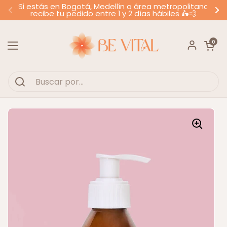
Ir al contenido
Si estás en Bogotá, Medellín o área metropolitana
recibe tu pedido entre 1 y 2 días hábiles 🛵💨
Anterior
Si
Abrir carr
0
Abrir menú