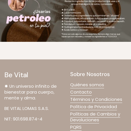
Be Vital
Sobre Nosotros
Quiénes somos
✸ Un universo infinito de
bienestar para cuerpo,
Contacto
mente y alma.
Términos y Condiciones
Política de Privacidad
BE VITAL LOMAS S.A.S.
Políticas de Cambios y
NIT: 901.698.874-4
Devoluciones
PQRS